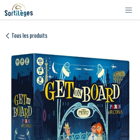
Se rendre au contenu
Tous les produits