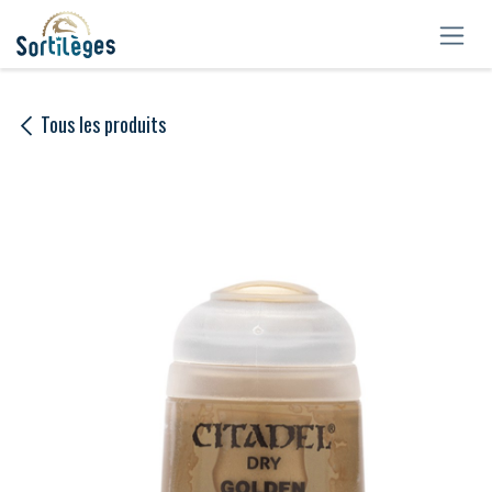
Se rendre au contenu
Tous les produits