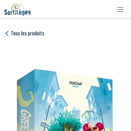
Se rendre au contenu
Tous les produits