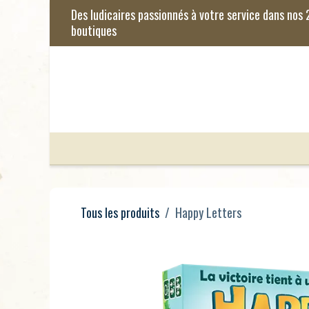
Se rendre au contenu
Jeux de Société
Jeux Enfants
Je
Tous les produits
Happy Letters