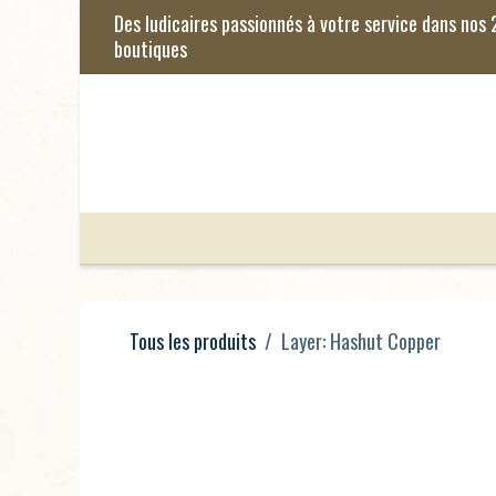
Se rendre au contenu
Jeux de Société
Jeux Enfants
Je
Tous les produits
Layer: Hashut Copper