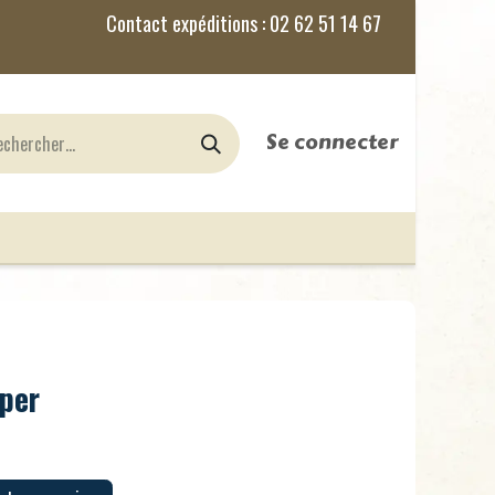
Se connecter
nes
Jeux de Rôles
le Blog
per