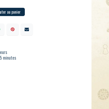
uter au panier
ueurs
15 minutes