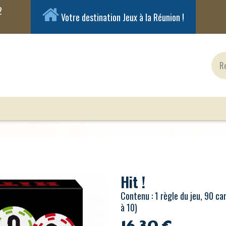
Votre destination Jeux à la Réunion !
ux Classiques
Jeux en Solo
Cartes
Figuri
Hit !
Contenu : 1 règle du jeu, 90 ca
à 10)
16,30
€