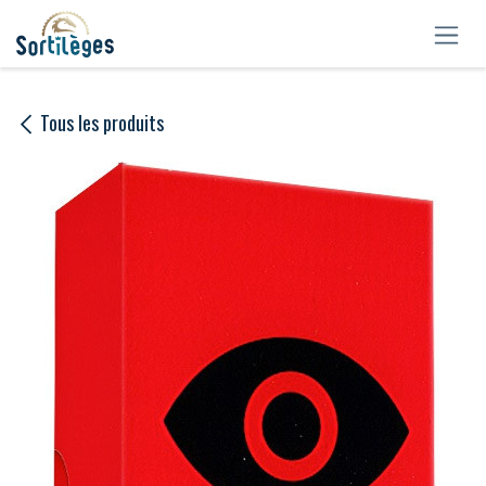
Se rendre au contenu
Tous les produits