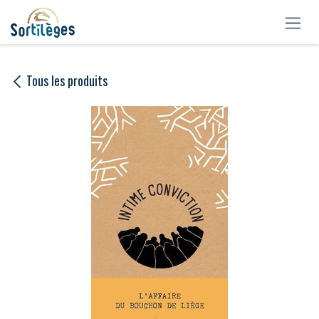
Se rendre au contenu
Tous les produits