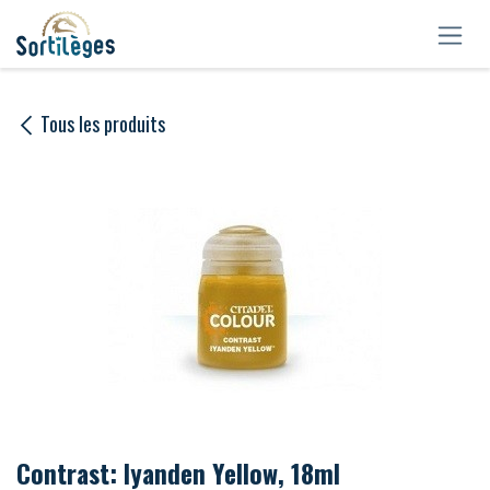
Se rendre au contenu
Tous les produits
Contrast: Iyanden Yellow, 18ml