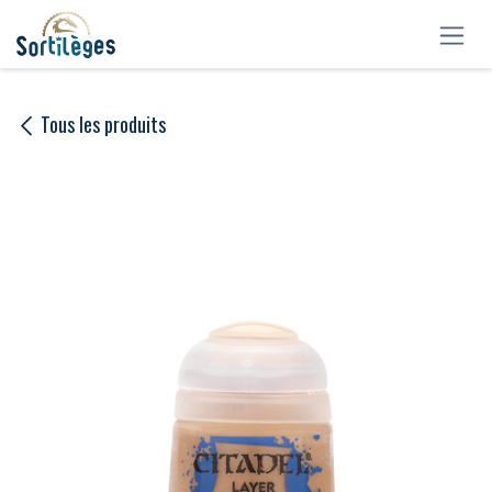
Se rendre au contenu
Tous les produits