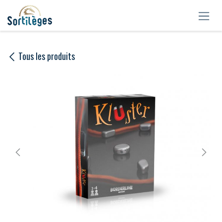
Se rendre au contenu
Tous les produits