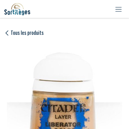
Se rendre au contenu
Tous les produits