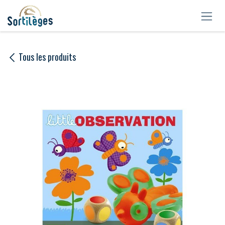
Se rendre au contenu
Tous les produits