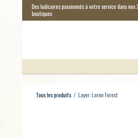
Se rendre au contenu
Jeux de Société
Jeux Enfants
Je
Tous les produits
Layer: Loren Forest