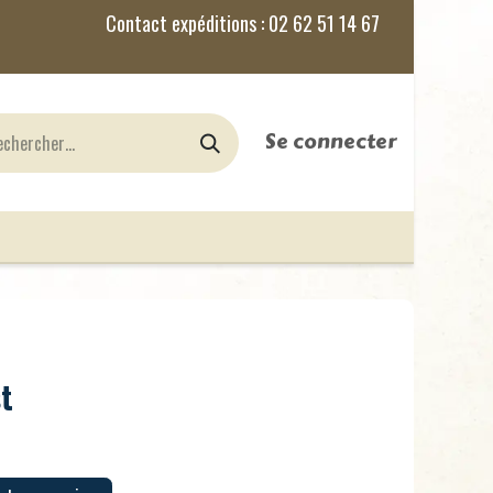
Se connecter
nes
Jeux de Rôles
le Blog
st