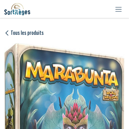
Se rendre au contenu
Tous les produits