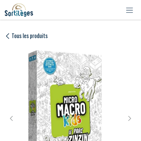
Se rendre au contenu
Tous les produits