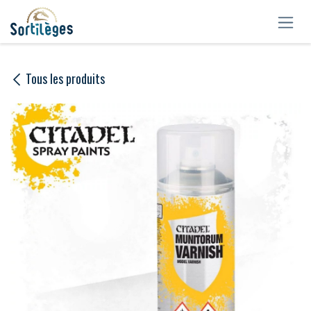
Se rendre au contenu
Tous les produits