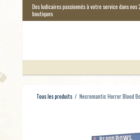
Se rendre au contenu
Jeux de Société
Jeux Enfants
Je
Tous les produits
Necromantic Horror Blood B