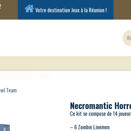
Votre destination Jeux à la Réunion !
ux Classiques
Jeux en Solo
Cartes
Figuri
owl Team
Necromantic Horr
Ce kit se compose de 14 joueur
– 6 Zombie Linemen