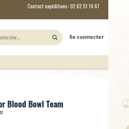
Se connecter
nes
Jeux de Rôles
le Blog
or Blood Bowl Team
s: