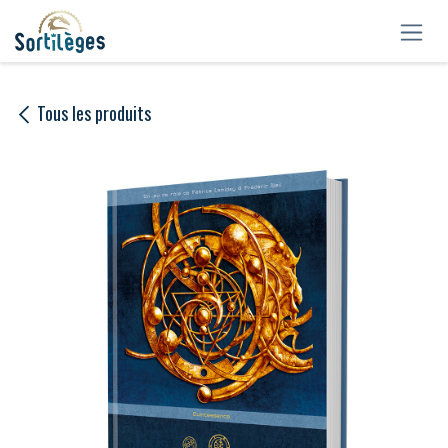
Se rendre au contenu
Tous les produits