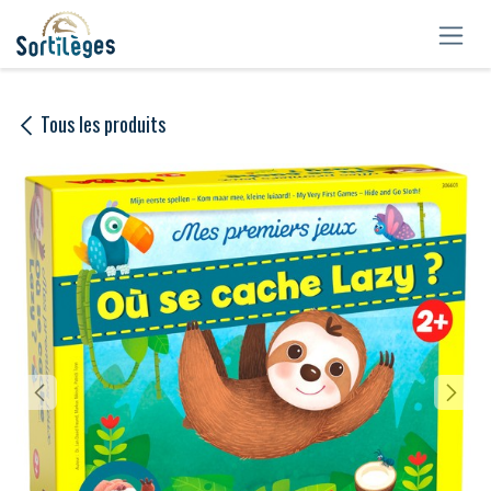
Se rendre au contenu
Tous les produits