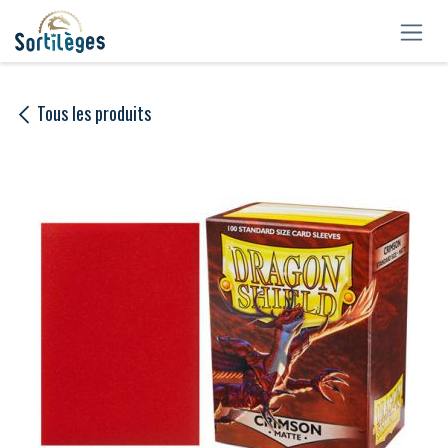
Se rendre au contenu
Tous les produits