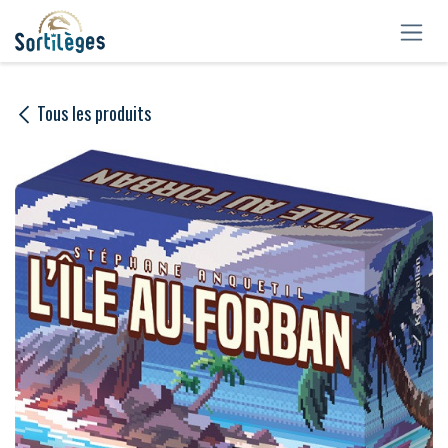
Se rendre au contenu
Tous les produits