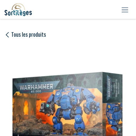
Se rendre au contenu
Tous les produits