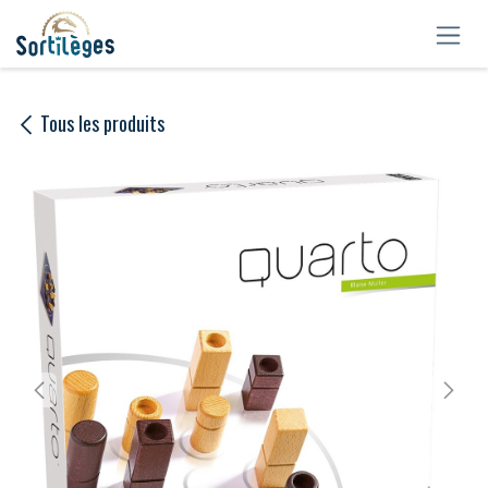
Se rendre au contenu
Tous les produits