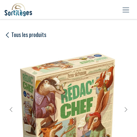
Se rendre au contenu
Tous les produits