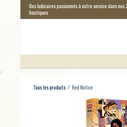
Se rendre au contenu
Jeux de Société
Jeux Enfants
Je
Tous les produits
Red Notice