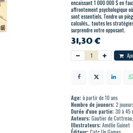
encaissant 1 000 000 $ en faux
affrontement psychologique où 
sont essentiels. Tendre un piège
calculés… toutes les stratégie
surprendre votre opposant.
31,30
€
Ajo
Age:
à partir de 10 ans
Nombre de joueurs:
2 joueur
Durée d'une partie:
30 à 45 
Auteurs:
Gautier de Cottreau
Illustrateurs:
Amélie Guinet
Éditeur:
Catc Up Games