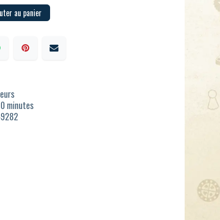
uter au panier
ueurs
30 minutes
49282