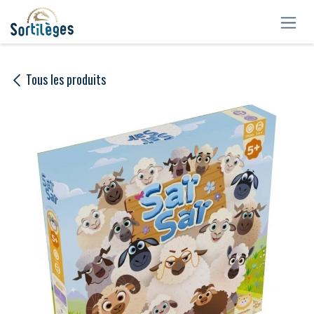
Se rendre au contenu
Tous les produits