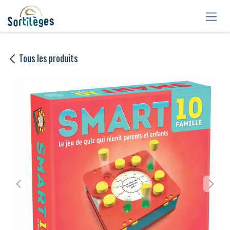
Se rendre au contenu
Tous les produits