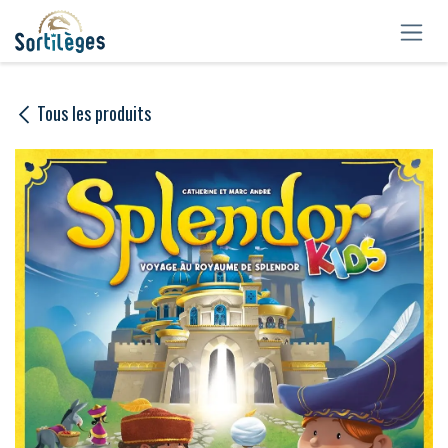
Se rendre au contenu
Tous les produits