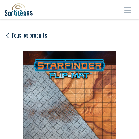
Se rendre au contenu
Tous les produits