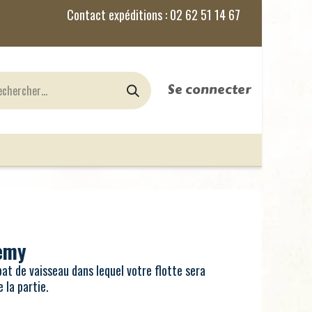
Se connecter
nes
Jeux de Rôles
le Blog
emy
at de vaisseau dans lequel votre flotte sera
 la partie.