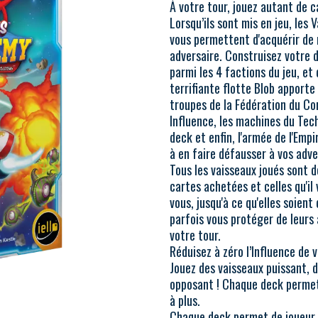
À votre tour, jouez autant de c
Lorsqu’ils sont mis en jeu, les
vous permettent d'acquérir de 
adversaire. Construisez votre 
parmi les 4 factions du jeu, et
terrifiante flotte Blob apporte
troupes de la Fédération du C
Influence, les machines du Tec
deck et enfin, l'armée de l'Emp
à en faire défausser à vos adve
Tous les vaisseaux joués sont d
cartes achetées et celles qu'il
vous, jusqu'à ce qu'elles soien
parfois vous protéger de leurs 
votre tour.
Réduisez à zéro l’Influence de 
Jouez des vaisseaux puissant, 
opposant ! Chaque deck permet 
à plus.
Chaque deck permet de joueur à