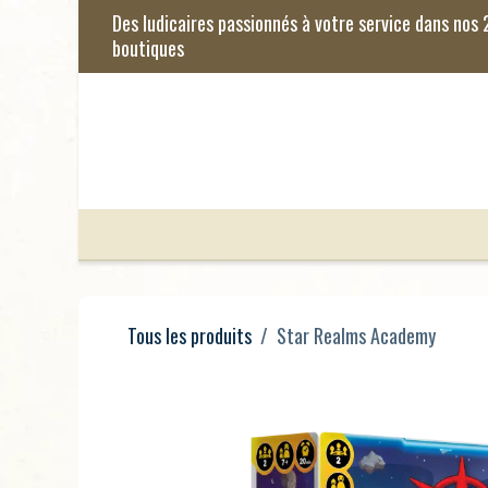
Se rendre au contenu
Jeux de Société
Jeux Enfants
Je
Tous les produits
Star Realms Academy