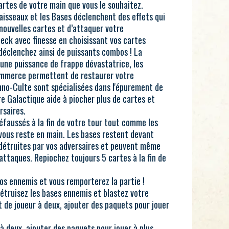
artes de votre main que vous le souhaitez.
 Vaisseaux et les Bases déclenchent des effets qui
nouvelles cartes et d’attaquer votre
deck avec finesse en choisissant vos cartes
 déclenchez ainsi de puissants combos ! La
 une puissance de frappe dévastatrice, les
ommerce permettent de restaurer votre
hno-Culte sont spécialisées dans l'épurement de
ire Galactique aide à piocher plus de cartes et
rsaires.
éfaussés à la fin de votre tour tout comme les
 vous reste en main. Les bases restent devant
t détruites par vos adversaires et peuvent même
attaques. Repiochez toujours 5 cartes à la fin de
vos ennemis et vous remporterez la partie !
détruisez les bases ennemis et blastez votre
de joueur à deux, ajouter des paquets pour jouer
 deux, ajouter des paquets pour jouer à plus.