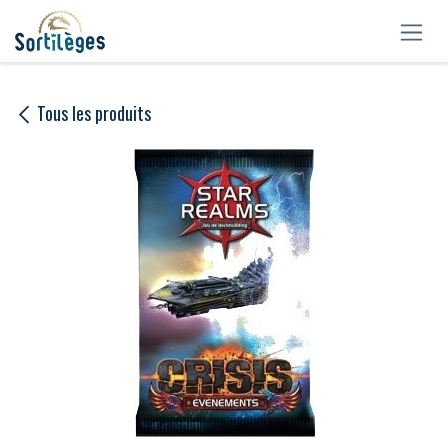
Se rendre au contenu
Tous les produits