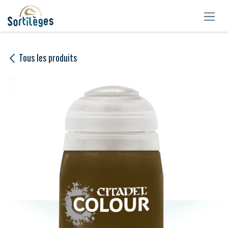
Se rendre au contenu
Tous les produits