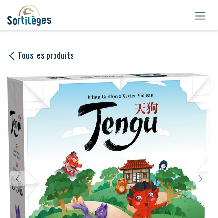
Se rendre au contenu
Tous les produits