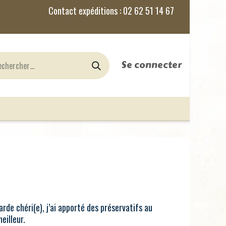
Se connecter
nes
Jeux de Rôles
le Blog
rde chéri(e), j’ai apporté des préservatifs au
eilleur.