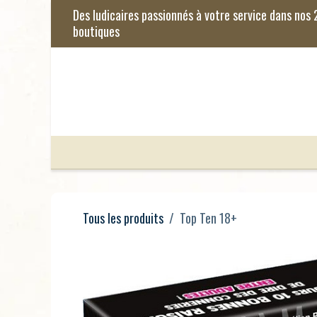
Se rendre au contenu
Jeux de Société
Jeux Enfants
Je
Tous les produits
Top Ten 18+