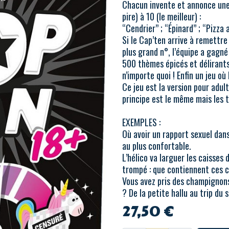
Chacun invente et annonce une 
pire) à 10 (le meilleur) :
“Cendrier” ; “Épinard” ; “Pizza
Si le Cap’ten arrive à remettre 
plus grand n°, l’équipe a gagné 
500 thèmes épicés et délirants
n’importe quoi ! Enfin un jeu o
Ce jeu est la version pour adul
principe est le même mais les 
EXEMPLES :
Où avoir un rapport sexuel dan
au plus confortable.
L’hélico va larguer les caisses
trompé : que contiennent ces c
Vous avez pris des champignon
? De la petite hallu au trip du s
27,50
€