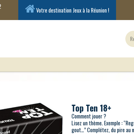
Votre destination Jeux à la Réunion !
ux Classiques
Jeux en Solo
Cartes
Figuri
Top Ten 18+
Comment jouer ?
Lisez un thème. Exemple : “Rega
gout…” Complétez, du pire au m