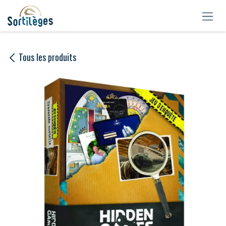
Se rendre au contenu
Tous les produits