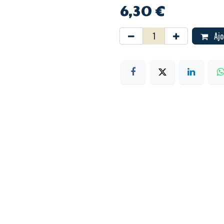
6,30
€
Ajo