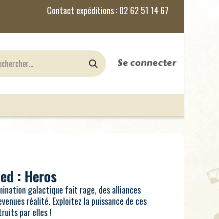
Se connecter
nes
Jeux de Rôles
le Blog
ed : Heros
ination galactique fait rage, des alliances
venues réalité. Exploitez la puissance de ces
ruits par elles !