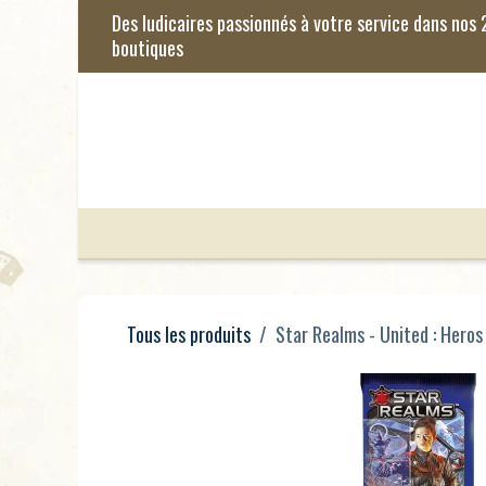
Se rendre au contenu
Jeux de Société
Jeux Enfants
Je
Tous les produits
Star Realms - United : Heros