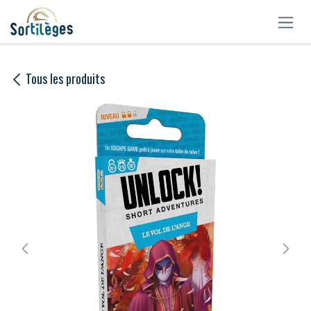
Se rendre au contenu
Tous les produits