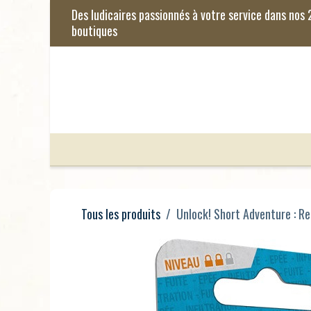
Se rendre au contenu
Jeux de Société
Jeux Enfants
Je
Tous les produits
Unlock! Short Adventure : R