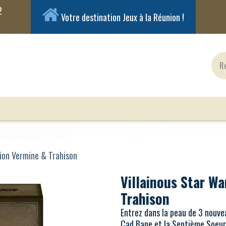
Votre destination Jeux à la Réunion !
ux Classiques
Jeux en Solo
Cartes
Figuri
sion Vermine & Trahison
Villainous Star Wa
Trahison
Entrez dans la peau de 3 nouve
Cad Bane et la Septième Soeur