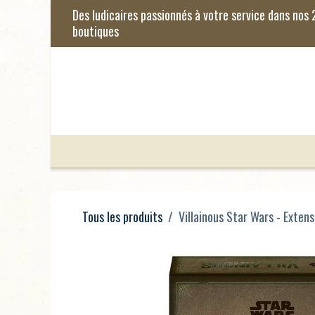
Se rendre au contenu
Jeux de Société
Jeux Enfants
Je
Tous les produits
Villainous Star Wars - Exten