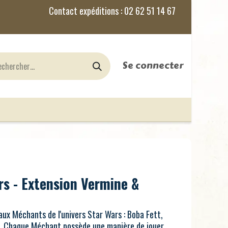
Se connecter
nes
Jeux de Rôles
le Blog
rs - Extension Vermine &
aux Méchants de l'univers Star Wars : Boba Fett,
. Chaque Méchant possède une manière de jouer