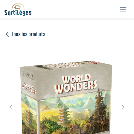
Se rendre au contenu
Tous les produits